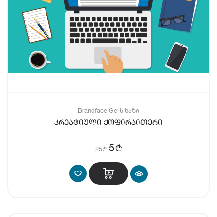
Brandface.Ge-ს ხაზი
კრეატიული ქოფირაითერი
b
5
25
b