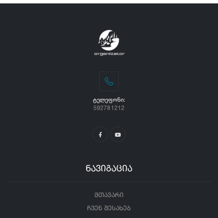
ᲢᲔᲚᲔᲤᲝᲜᲘ:
592781212
ნავიგაცია
მთავარი
ჩვენ შესახებ