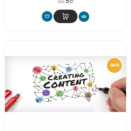
b
5
25
b
-80%