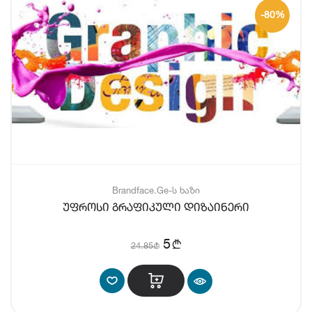
-80%
Brandface.Ge-ს ხაზი
უფროსი გრაფიკული დიზაინერი
b
5
24.85
b