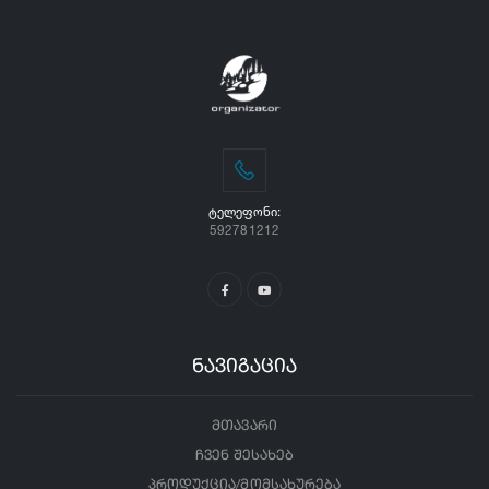
ᲢᲔᲚᲔᲤᲝᲜᲘ:
592781212
ნავიგაცია
მთავარი
ჩვენ შესახებ
პროდუქცია/მომსახურება