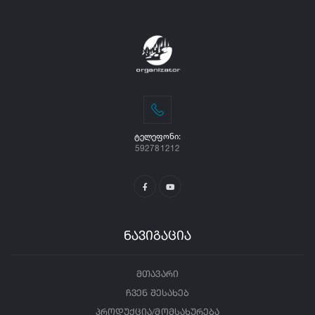
ᲢᲔᲚᲔᲤᲝᲜᲘ:
592781212
ნავიგაცია
მთავარი
ჩვენ შესახებ
პროდუქცია/მომსახურება