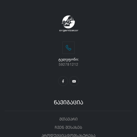
ᲢᲔᲚᲔᲤᲝᲜᲘ:
592781212
ნავიგაცია
მთავარი
ჩვენ შესახებ
პროდუქცია/მომსახურება