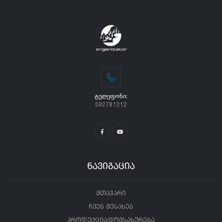
ᲢᲔᲚᲔᲤᲝᲜᲘ:
592781212
ნავიგაცია
მთავარი
ჩვენ შესახებ
პროდუქცია/მომსახურება