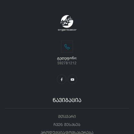
ᲢᲔᲚᲔᲤᲝᲜᲘ:
592781212
ნავიგაცია
მთავარი
ჩვენ შესახებ
პროდუქცია/მომსახურება