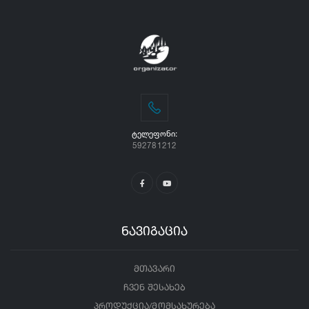
ᲢᲔᲚᲔᲤᲝᲜᲘ:
592781212
ნავიგაცია
მთავარი
ჩვენ შესახებ
პროდუქცია/მომსახურება