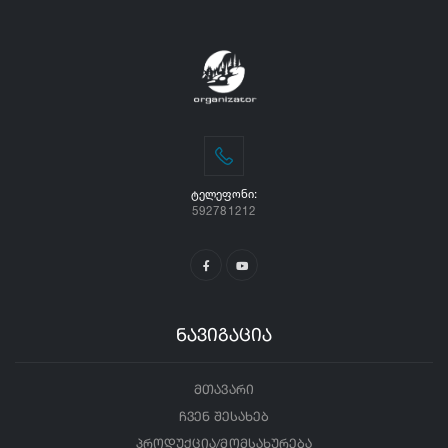
ᲢᲔᲚᲔᲤᲝᲜᲘ:
592781212
ნავიგაცია
მთავარი
ჩვენ შესახებ
პროდუქცია/მომსახურება